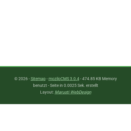
©
2026 -
Sitemap
-
moziloCMS 3.0.4
- 474.85 KB Memory
benutzt - Seite in 0.0025 Sek. erstellt
Layout:
Marusti WebDesign